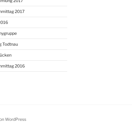
mmlung 2017
hmittag 2017
2016
onygruppe
g Todtnau
ücken
hmittag 2016
 von WordPress