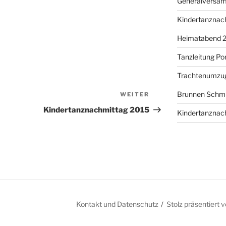
Generalversa
Kindertanznac
Heimatabend 
Tanzleitung P
Trachtenumzu
Brunnen Schm
WEITER
Nächster
Beitrag
Kindertanznachmittag 2015
Kindertanznac
Kontakt und Datenschutz
Stolz präsentiert