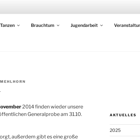
 EGRINGEN
Tanzen
Brauchtum
Jugendarbeit
Veranstaltu
 Egringen e.V.
 MEHLHORN
4
November
2014 finden wieder unsere
öffentlichen Generalprobe am 31.10.
AKTUELLES
2025
sorgt, außerdem gibt es eine große