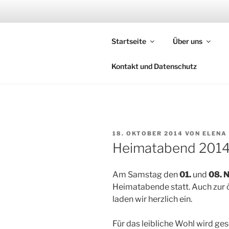
Zum
Inhalt
TANZEN IN
springen
Startseite
Über uns
Trachten- und Volkstanzgruppe
Kontakt und Datenschutz
VERÖFFENTLICHT
18. OKTOBER 2014
VON
ELENA
AM
Heimatabend 201
Am Samstag den
01.
und
08. 
Heimatabende statt. Auch zur 
laden wir herzlich ein.
Für das leibliche Wohl wird ge