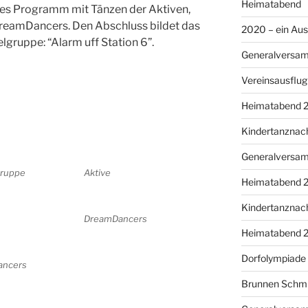
Heimatabend
tes Programm mit Tänzen der Aktiven,
reamDancers. Den Abschluss bildet das
2020 – ein Au
lgruppe: “Alarm uff Station 6”.
Generalversa
Vereinsausflu
Heimatabend 
Kindertanznac
Generalversa
ruppe
Aktive
Heimatabend 
Kindertanznac
DreamDancers
Heimatabend 
Dorfolympiade
ancers
Brunnen Schm