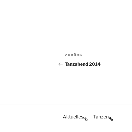
Beitragsnavigation
Vorheriger
ZURÜCK
Beitrag
Tanzabend 2014
Aktuelles
Tanzen