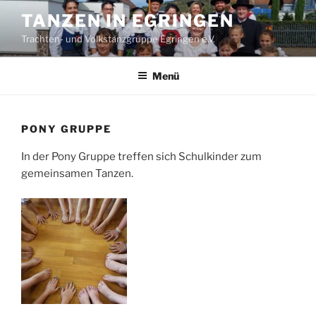
Zum
TANZEN IN EGRINGEN
Inhalt
Trachten- und Volkstanzgruppe Egringen e.V.
springen
Menü
PONY GRUPPE
In der Pony Gruppe treffen sich Schulkinder zum
gemeinsamen Tanzen.