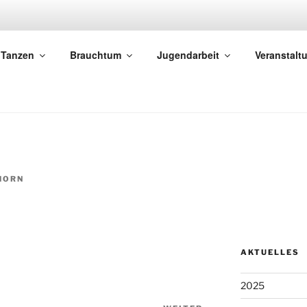
 EGRINGEN
Tanzen
Brauchtum
Jugendarbeit
Veranstalt
 Egringen e.V.
HORN
AKTUELLES
2025