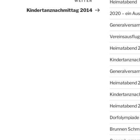
WEITER
Nächster
Heimatabend
Beitrag
Kindertanznachmittag 2014
2020 – ein Au
Generalversa
Vereinsausflu
Heimatabend 
Kindertanznac
Generalversa
Heimatabend 
Kindertanznac
Heimatabend 
Dorfolympiade
Brunnen Schm