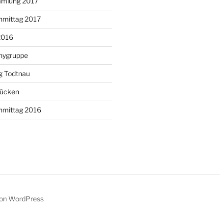
mmlung 2017
hmittag 2017
2016
onygruppe
g Todtnau
ücken
hmittag 2016
 von WordPress