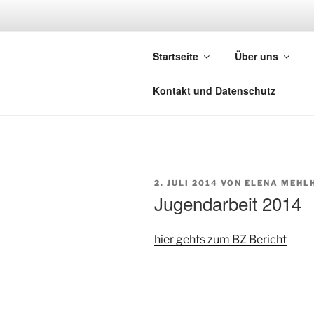
Zum
Inhalt
TANZEN IN
springen
Startseite
Über uns
Trachten- und Volkstanzgruppe
Kontakt und Datenschutz
VERÖFFENTLICHT
2. JULI 2014
VON
ELENA MEHL
AM
Jugendarbeit 2014
hier gehts zum BZ Bericht
Beitragsnavigation