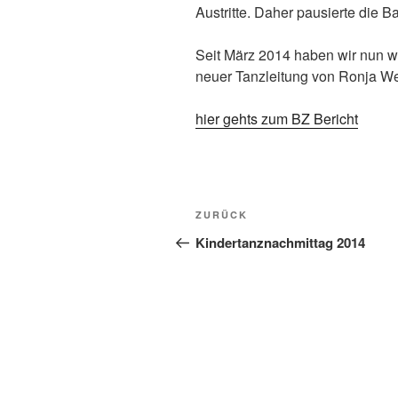
Austritte. Daher pausierte die B
Seit März 2014 haben wir nun w
neuer Tanzleitung von Ronja W
hier gehts zum BZ Bericht
Beitragsnavigation
Vorheriger
ZURÜCK
Beitrag
Kindertanznachmittag 2014