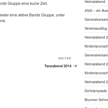
Heimatabend
ambi Gruppe eine kurze Zeit.
2020 – ein Au
ieder eine aktive Bambi Gruppe, unter
Generalversa
enk.
Vereinsausflu
Heimatabend 
Kindertanznac
Generalversa
Nächster
WEITER
Heimatabend 
Beitrag
Tanzabend 2014
Kindertanznac
Heimatabend 
Dorfolympiade
Brunnen Schm