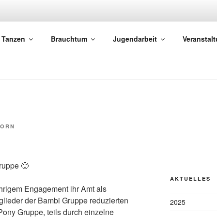
 EGRINGEN
Tanzen
Brauchtum
Jugendarbeit
Veranstal
Egringen e.V.
HORN
ruppe 🙂
AKTUELLES
ährigem Engagement ihr Amt als
itglieder der Bambi Gruppe reduzierten
2025
 Pony Gruppe, teils durch einzelne