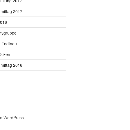
mmlung 2017
hmittag 2017
2016
onygruppe
 Todtnau
ücken
hmittag 2016
von WordPress