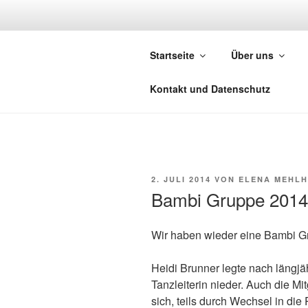
Zum
Inhalt
TANZEN IN
springen
Startseite
Über uns
Trachten- und Volkstanzgruppe 
Kontakt und Datenschutz
VERÖFFENTLICHT
2. JULI 2014
VON
ELENA MEHL
AM
Bambi Gruppe 2014
Wir haben wieder eine Bambi G
Heidi Brunner legte nach längj
Tanzleiterin nieder. Auch die M
sich, teils durch Wechsel in die