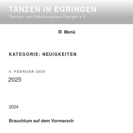
Zum
TANZEN IN EGRINGEN
Inhalt
Trachten- und Volkstanzgruppe Egringen e.V.
springen
Menü
KATEGORIE:
NEUIGKEITEN
VERÖFFENTLICHT
4. FEBRUAR 2024
AM
2025
2024
Brauchtum auf dem Vormarsch